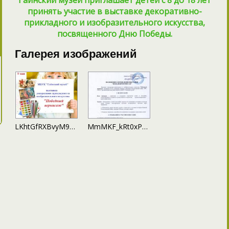
принять участие в выставке декоративно-
прикладного и изобразительного искусства,
посвященного Дню Победы.
Галерея изображений
LKhtGfRXBvyM9A1Zy8ocuz9YJ6am6sI6lccKd58Vu92Db8kEYe1fQgwl8vTNq5OeIdR2toCVhavjqZENFiaK_ukh
MmMKF_kRt0xP5NZQAMqvqwOEsmM6YlQnuzZKTJKWXIP0bQhgPqcSY9hzSIkv2uN4IjoPPXkmDvTDVFm6T_xp9XAD