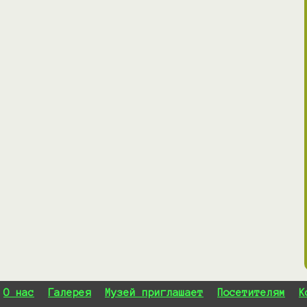
О нас
Галерея
Музей приглашает
Посетителям
К