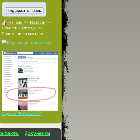
Начало
>>
Новости
>>
Новости 2026 года
>>
Положение о выставке
.
Группа "В Контакте"
онтакты
Документы