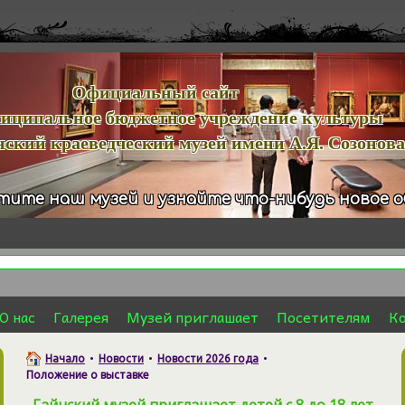
иальный сайт
льное бюджетное учреждение культуры
й краеведческий музей имени А.Я. Созонова
тите наш музей и узнайте что-нибудь новое 
О нас
Галерея
Музей приглашает
Посетителям
К
Начало
•
Новости
•
Новости 2026 года
•
Положение о выставке
Гайнский музей приглашает детей с 8 до 18 лет