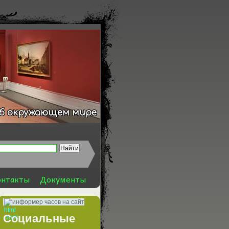
 "
об окружающем мире
онтакты
Документы
информер часов на сайт
Социальные