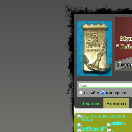
Офиц
Муниципа
" Гайнски
Посе
на сайте
в интернете
Главная
Новости