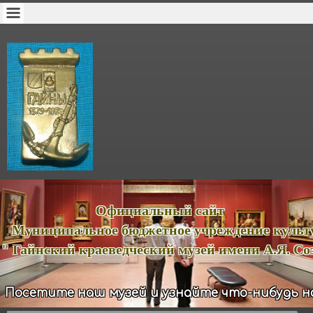
ициальный сайт
иципальное бюджетное учреждение куль
йнский краеведческий музей имени А.Я. Соз
Посетите наш музей и узнайте что-нибудь н