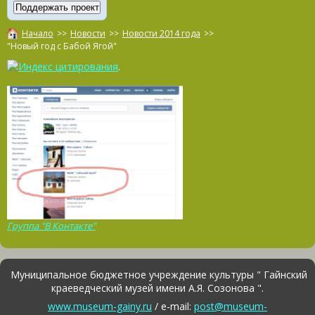
Начало
>>
Новости
>>
Новости 2014 года
>>
"Новый год с Бабой Ягой"
.
Группа "В Контакте"
Муниципальное бюджетное учреждение культуры " Гайнский
краеведческий музей имени А.Я. Созонова ".
www.museum-gainy.ru
/ e-mail:
post@museum-