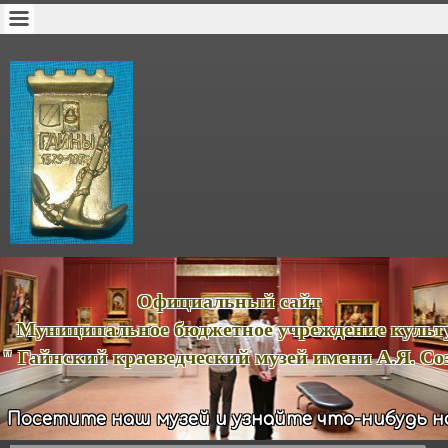
ициальный сайт
иципальное бюджетное учреждение куль
йнский краеведческий музей имени А.Я. Соз
Посетите наш музей и узнайте что-нибудь н