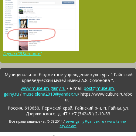
Группа "В Контакте"
Муниципальное бюджетное учреждение культуры " Гайнский
краеведческий музей имени А.Я. Созонова ".
www.museum-gainy.ru
/ e-mail:
post@museum-
gainy.ru
/
muse.elena2010@yandex.ru
/ https://www.culture.ru/abo
ut
Россия, 619650, Пермский край, Гайнский р-н, п. Гайны, ул.
Дзержинского, д. 47 / +7 (34245 ) 2-10-83
Все права защищены. © 08.2014 /
sever-gainy@yandex.ru
/
www.tehno-
sity.do.am