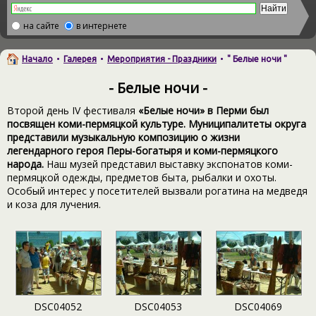
на сайте
в интернете
Начало
•
Галерея
•
Мероприятия - Праздники
•
" Белые ночи "
- Белые ночи -
Второй день IV фестиваля
«Белые ночи»
в Перми был
посвящен коми-пермяцкой культуре. Муниципалитеты округа
представили музыкальную композицию о жизни
легендарного героя Перы-богатыря и коми-пермяцкого
народа.
Наш музей представил выставку экспонатов коми-
пермяцкой одежды, предметов быта, рыбалки и охоты.
Особый интерес у посетителей вызвали рогатина на медведя
и коза для лучения.
DSC04052
DSC04053
DSC04069