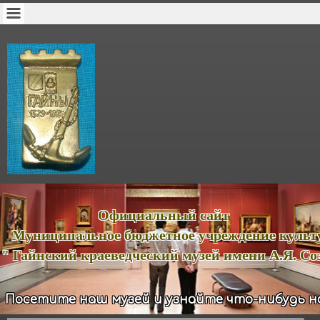
ициальный сайт
иципальное бюджетное учреждение куль
йнский краеведческий музей имени А.Я. Соз
Посетите наш музей и узнайте что-нибудь н