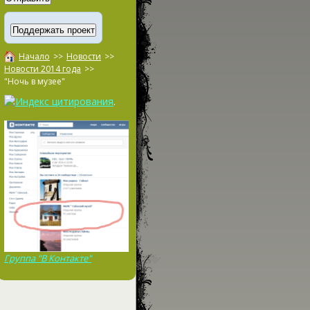
Начало
>>
Новости
>>
Новости 2014 года
>>
"Ночь в музее"
.
Группа "В Контакте"