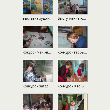
выставка художественного отделения ДШИ
Выступление юных артистов
Кокурс - Чей хвост
Конкурс - гербы районов на карте округа
Конкурс - загадки на ощупь
Конкурс - Кто быстрее