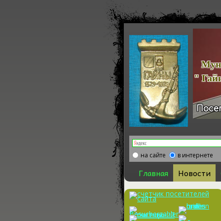
Офиц
Муниципа
" Гайнски
Посе
на сайте
в интернете
Главная
Новости