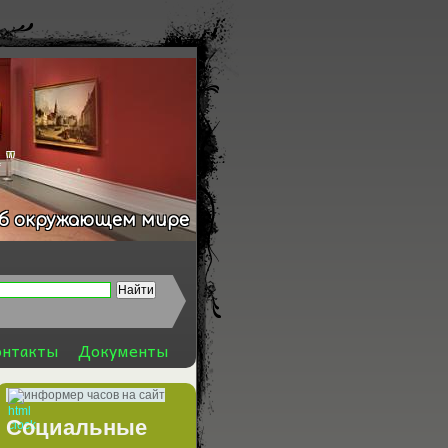
 "
об окружающем мире
онтакты
Документы
информер часов на сайт
Социальные