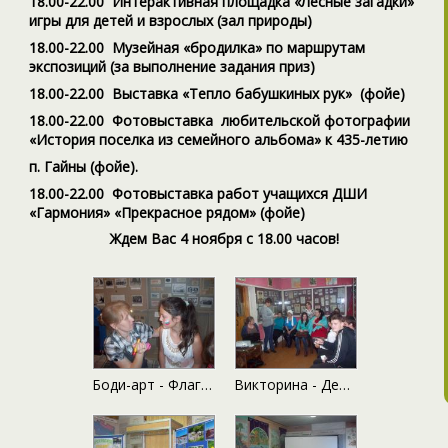
18.00-22.00 Интерактивная площадка «Лесные загадки»
игры для детей и взрослых (зал природы)
18.00-22.00 Музейная «бродилка» по маршрутам
экспозиций (за выполнение задания приз)
18.00-22.00 Выставка «Тепло бабушкиных рук» (фойе)
18.00-22.00 Фотовыставка любительской фотографии
«История поселка из семейного альбома» к 435-летию
п. Гайны (фойе).
18.00-22.00 Фотовыставка работ учащихся ДШИ
«Гармония» «Прекрасное рядом» (фойе)
Ждем Вас 4 ноября с 18.00 часов!
Боди-арт - Флаг родины моей
Викторина - День народного единства