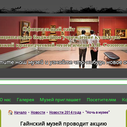
иальный сайт
льное бюджетное учреждение культуры
й краеведческий музей имени А.Я. Созонова
тите наш музей и узнайте что-нибудь новое 
О нас
Галерея
Музей приглашает
Посетителям
К
Начало
•
Новости
•
Новости 2014 года
•
"Ночь в музее"
Гайнский музей проводит акцию