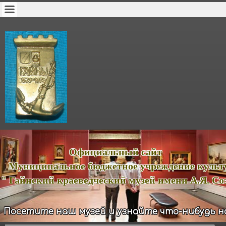
ициальный сайт
иципальное бюджетное учреждение куль
йнский краеведческий музей имени А.Я. Соз
Посетите наш музей и узнайте что-нибудь н