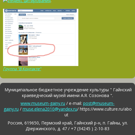
.
Группа "В Контакте"
Муниципальное бюджетное учреждение культуры " Гайнский
краеведческий музей имени А.Я. Созонова ".
www.museum-gainy.ru
/ e-mail:
post@museum-
gainy.ru
/
muse.elena2010@yandex.ru
/ https://www.culture.ru/abo
ut
Россия, 619650, Пермский край, Гайнский р-н, п. Гайны, ул.
Дзержинского, д. 47 / +7 (34245 ) 2-10-83