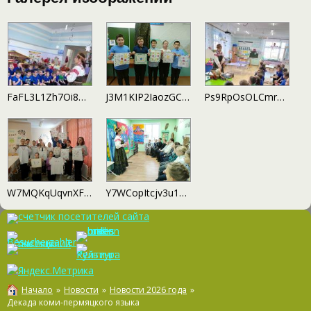
FaFL3L1Zh7Oi8Kz6Xs3nopEdQFCA9w3HkvINyG2BGJ45WYTn-PLXyesPMZSztdPAlj_WiccnkgBD_FzW5X721Fuv
J3M1KIP2IaozGCb7JRGRoAm0xjBX5d4eZdFejZG4EO-d29kZG8afkM_HwLxIu-9lEKo1PiN_CxKdTrtBQFRLOtD9
Ps9RpOsOLCmrZiu1EhPisnxGLRZXHU0BUh-2Mqu5CMQkIzVwE1Q1HtORdFy_rF6XIBcpkQrYwH41w5Fpby5eBOau
W7MQKqUqvnXF0oecXUtkiO0ycGhdXmz5lkP-ZBO1V6-SQACMMmzbpC_7yxVyhIcmP_4s_ZYxBAHcF3ybfo-Iop4B
Y7WCopItcjv3u1w9bhin5KhHiQBVkF9tPleu4vVSTJUzipakbu0GeRrHni9-cz7XU-0yTMydtq8HV14IHYsC5Ii7
Начало
»
Новости
»
Новости 2026 года
»
Декада коми-пермяцкого языка