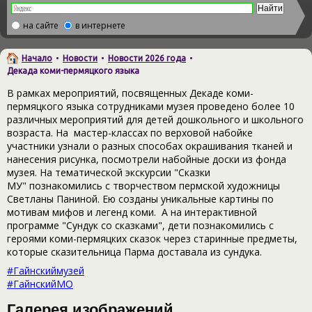
на сайте
в интернете
Начало
•
Новости
•
Новости 2026 года
•
Декада коми-пермяцкого языка
В рамках мероприятий, посвященных Декаде коми-
пермяцкого языка сотрудниками музея проведено более 10
различных мероприятий для детей дошкольного и школьного
возраста. На
мастер-классах по верховой набойке
у
частники узнали о разных способах окрашивания тканей и
нанесения рисунка, посмотрели набойные доски из фонда
музея. На тематической экскурсии "Сказки
МУ"
познакомились с творчеством пермской художницы
Светланы Паниной. Ею созданы уникальные картины по
мотивам мифов и легенд коми. А на интерактивной
программе "Сундук со сказками", дети познакомились с
героями коми-пермяцких сказок через старинные предметы,
которые сказительница Парма доставала из сундука.
#Гайнскиймузей
#ГайнскийМО
Галерея изображений