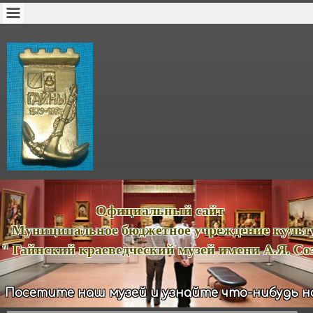
ициальный сайт
иципальное бюджетное учреждение куль
йнский краеведческий музей имени А.Я. Соз
Посетите наш музей и узнайте что-нибудь н