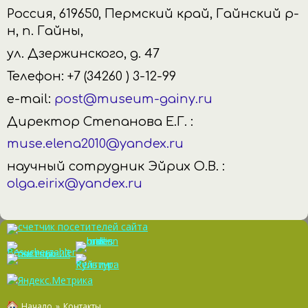
Россия, 619650, Пермский край, Гайнский р-
н, п. Гайны,
ул. Дзержинского, д. 47
Телефон: +7 (34260 ) 3-12-99
e-mail:
post@museum-gainy.ru
Директор Степанова Е.Г. :
muse.elena2010@yandex.ru
научный сотрудник Эйрих О.В. :
olga.eirix@yandex.ru
Начало
»
Контакты