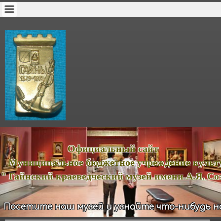
ициальный сайт
иципальное бюджетное учреждение куль
йнский краеведческий музей имени А.Я. Соз
Посетите наш музей и узнайте что-нибудь н