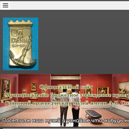
ициальный сайт
иципальное бюджетное учреждение куль
йнский краеведческий музей имени А.Я. Соз
Посетите наш музей и узнайте что-нибудь н