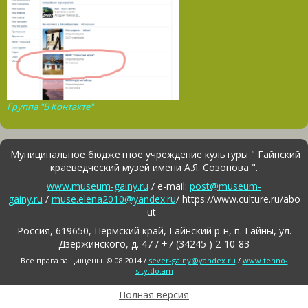
Группа "В Контакте"
Муниципальное бюджетное учреждение культуры " Гайнский
краеведческий музей имени А.Я. Созонова ".
www.museum-gainy.ru
/ e-mail:
post@museum-
gainy.ru
/
muse.elena2010@yandex.ru
/ https://www.culture.ru/abo
ut
Россия, 619650, Пермский край, Гайнский р-н, п. Гайны, ул.
Дзержинского, д. 47 / +7 (34245 ) 2-10-83
Все права защищены. © 08.2014 /
sever-gainy@yandex.ru
/
www.tehno-
sity.do.am
Полная версия